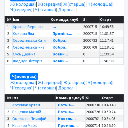
Ж(молодша)
|
Ж(середня)
|
Ж(старша)
|
Ч(молодша)
|
Ч(середня)
|
Ч(старша)
|
Дорослі
|
№
Імя
Команда,клуб
SI
Старт
1
Крисюк Вероніка
...
2000715
10:49:58
2
Кокоша Яна
Промінь...
2000719
11:01:37
3
Серединська Катя
Кобра...
2000732
11:17:41
4
Серединська Інна
Кобра...
2000708
11:18:52
5
Сусь Дарина
Вовки...
0
11:39:54
6
Федчук Вікторія
Вовки...
0
11:41:38
Ч(молодша)
Ж(молодша)
|
Ж(середня)
|
Ж(старша)
|
Ч(молодша)
|
Ч(середня)
|
Ч(старша)
|
Дорослі
|
№
Імя
Команда,клуб
SI
Старт
1
Артенюк Артем
Ратнів...
2000730
10:40:40
2
Ващенко Матвій
Ратнів...
2000726
10:50:24
3
Омелянюк Тимофій
Ковель...
2000701
10:54:05
4
Казаков Марк
Промінь...
2000714
10:56:50