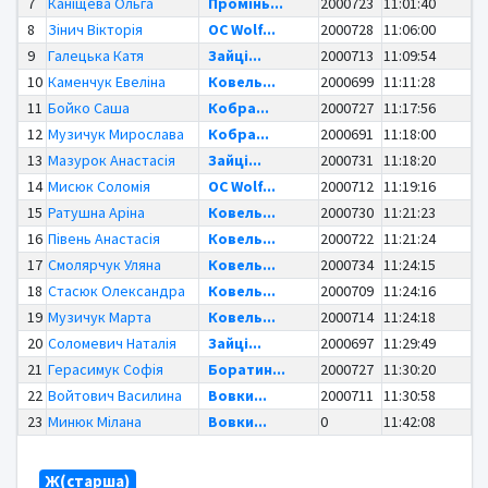
7
Каніщева Ольга
Промінь...
2000723
11:01:40
8
Зінич Вікторія
OC Wolf...
2000728
11:06:00
9
Галецька Катя
Зайці...
2000713
11:09:54
10
Каменчук Евеліна
Ковель...
2000699
11:11:28
11
Бойко Саша
Кобра...
2000727
11:17:56
12
Музичук Мирослава
Кобра...
2000691
11:18:00
13
Мазурок Анастасія
Зайці...
2000731
11:18:20
14
Мисюк Соломія
OC Wolf...
2000712
11:19:16
15
Ратушна Аріна
Ковель...
2000730
11:21:23
16
Півень Анастасія
Ковель...
2000722
11:21:24
17
Смолярчук Уляна
Ковель...
2000734
11:24:15
18
Стасюк Олександра
Ковель...
2000709
11:24:16
19
Музичук Марта
Ковель...
2000714
11:24:18
20
Соломевич Наталія
Зайці...
2000697
11:29:49
21
Герасимук Софія
Боратин...
2000727
11:30:20
22
Войтович Василина
Вовки...
2000711
11:30:58
23
Минюк Мілана
Вовки...
0
11:42:08
Ж(старша)