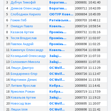
3
Дубчук Тимофій
Боратин...
2000691
10:41:40
4
Демков Олександр
Боратин...
2000712
10:42:09
5
Слободнюк Кирило
СЮТУР Кове...
2000694
10:45:09
6
Гожик Гліб
Ратнівськи...
2000703
10:48:12
7
Онищук Павло
Ковель...
2000716
10:58:54
8
Казаков Артем
Промінь...
2000732
11:01:16
9
Тесля Владислав
Промінь...
2000727
11:02:07
10
Павлюк Андрій
Промінь...
2000698
11:02:25
11
Каменчук Олександр
Ковель...
2000704
11:03:08
12
Козицький Олександр
Зайці...
2000729
11:07:33
13
Солоневич Микола
Зайці...
2000693
11:07:35
14
Ляшук Дмитро
OC Wolf...
2000718
11:12:29
15
Бондаренко Єгор
OC Wolf...
2000726
11:12:47
16
Мартинюк Денис
OC Wolf...
2000694
11:13:58
17
Литвин Ярослав
Кобра...
2000692
11:14:41
18
Ярмолюк Роман
Кобра...
2000719
11:17:59
19
Ковальов Артем
Зайці...
2000733
11:19:23
20
Новосад Іван
OC Wolf...
2000695
11:20:07
21
Ляшук Ілля
OC Wolf...
2000698
11:21:42