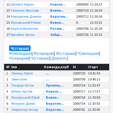
22
Шлемко Кирил
Ковель...
2000690
11:24:27
23
Гапончук Ярослав
Вовки...
2000720
11:26:20
24
Неводнічик Данило
Боратин...
2000712
11:30:26
25
Жуковський Роман
Вовки...
0
11:33:31
26
Береза Валентин
Ратнів...
2000706
11:35:20
27
Васейко Арсен
Зайці...
2000726
11:35:33
Ч(старша)
Ж(молодша)
|
Ж(середня)
|
Ж(старша)
|
Ч(молодша)
|
Ч(середня)
|
Ч(старша)
|
Дорослі
|
№
Імя
Команда,клуб
SI
Старт
1
Ланець Павло
...
2000720
10:41:56
2
Зімич Ілля
...
2000709
10:48:13
3
Токарук Антон
Промінь...
2000724
11:02:47
4
Шпеко Артем
Ковель...
2000717
11:17:57
5
Жуковський Юрій
Вовки...
2000726
11:30:59
6
Мазурок Денис
Боратин...
2000734
11:35:03
7
Лавренчук Назар
Боратин...
2000701
11:35:05