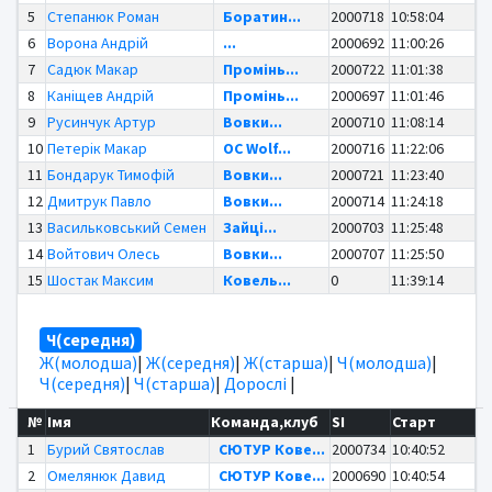
5
Степанюк Роман
Боратин...
2000718
10:58:04
6
Ворона Андрій
...
2000692
11:00:26
7
Садюк Макар
Промінь...
2000722
11:01:38
8
Каніщев Андрій
Промінь...
2000697
11:01:46
9
Русинчук Артур
Вовки...
2000710
11:08:14
10
Петерік Макар
OC Wolf...
2000716
11:22:06
11
Бондарук Тимофій
Вовки...
2000721
11:23:40
12
Дмитрук Павло
Вовки...
2000714
11:24:18
13
Васильковський Семен
Зайці...
2000703
11:25:48
14
Войтович Олесь
Вовки...
2000707
11:25:50
15
Шостак Максим
Ковель...
0
11:39:14
Ч(середня)
Ж(молодша)
|
Ж(середня)
|
Ж(старша)
|
Ч(молодша)
|
Ч(середня)
|
Ч(старша)
|
Дорослі
|
№
Імя
Команда,клуб
SI
Старт
1
Бурий Святослав
СЮТУР Кове...
2000734
10:40:52
2
Омелянюк Давид
СЮТУР Кове...
2000690
10:40:54