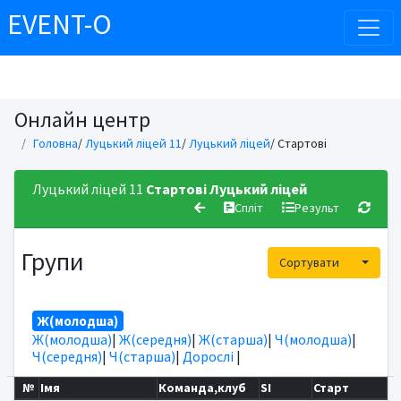
EVENT-O
Онлайн центр
Головна
/
Луцький ліцей 11
/
Луцький ліцей
/ Стартові
Луцький ліцей 11
Стартові
Луцький ліцей
Спліт
Результ
Групи
Toggle
Сортувати
Ж(молодша)
Ж(молодша)
|
Ж(середня)
|
Ж(старша)
|
Ч(молодша)
|
Ч(середня)
|
Ч(старша)
|
Дорослі
|
№
Імя
Команда,клуб
SI
Старт