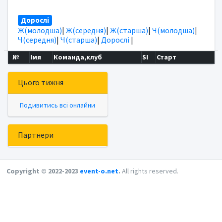
Дорослі
Ж(молодша)
|
Ж(середня)
|
Ж(старша)
|
Ч(молодша)
|
Ч(середня)
|
Ч(старша)
|
Дорослі
|
№
Імя
Команда,клуб
SI
Старт
Цього тижня
Подивитись всі онлайни
Партнери
Copyright © 2022-2023
event-o.net
.
All rights reserved.