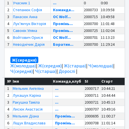
1
Учасник 1
...
0
0:00
2
Степанюк Софія
Команда...
2000733
10:39:58
3
Панасюк Анна
OC Wolf...
2000715
10:49:58
4
Лук'янчук Вікторія
Промінь...
2000700
11:01:48
5
Савонік Уляна
Промінь...
2000725
11:02:04
6
Войтович Орися
OC Wolf...
2000701
11:13:23
7
Неводнічик Дарія
Боратин...
2000700
11:29:24
Ж(середня)
Ж(молодша)
|
Ж(середня)
|
Ж(старша)
|
Ч(молодша)
|
Ч(середня)
|
Ч(старша)
|
Дорослі
|
№
Імя
Команда,клуб
SI
Старт
1
Мельник Ангеліна
...
2000717
10:44:21
2
Лукашук Каріна
...
2000711
10:44:44
3
Ракушна Таміла
...
2000721
10:45:13
4
Лисюк Анастасія
...
2000707
10:49:16
5
Мельник Діана
Промінь...
2000695
11:00:27
6
Ліщук Владислава
Промінь...
2000708
11:01:14